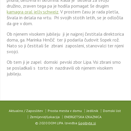
pridna, delovna in skromna. Rada je skrbela za svojo
družino, zraven tega pa je hodila pomagat še drugim
kamagra oral jelly schweiz
. V prostem času je rada pletla,
šivala in delala na vrtu. Pri svojih stotih letih, se je odločila
da gre v dom.
Ob njenem visokem jubileju ji je najprej čestitala direktorica
doma, ga. Marinka Hrnčič ter ji podarila čudovit šopek rož.
Nato so ji čestitali še zbrani zaposleni, stanovalci ter njeni
svojci.
Ob tem ji je zapel domski pevski zbor Lipa. Vsi zbrani smo
se posladkali s torto in nazdravili ob njenem visokem
jubileju.
Aktualno / Zaposlitev
Prosta mesta v domu
Jedilnik
Domski list
Zemljevid/Lokacija
ENERGETSKA IZKAZNICA
© 2020 DOM LIPA. Izvedba
Gogibyte.si