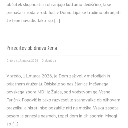
občutek skupnosti in ohranjajo kulturno dediščino, ki se
prenaša iz roda v rod. Tudi v Domu Lipa se trudimo ohranjati
te lepe navade. Tako so […]
Prireditev ob dnevu žena
torek, 17. marca, 2026
domlipa
V sredo, 11.marca 2026, je Dom zaživel v melodijah in
prijetnem druženju. Obiskale so nas članice Mešanega
pevskega zbora MDI iz Žalca, pod vodstvom ge. Vesne
Turičnik Popovič in tako razveselile stanovalke ob njihovem
prazniku, a hkrati niso pozabile niti na moške. Vsaka zapeta
pesem je prinesla nasmeh, topel dom in tih spomin. Mnogi
so […]