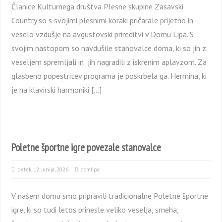
Članice Kulturnega društva Plesne skupine Zasavski
Country so s svojimi plesnimi koraki pričarale prijetno in
veselo vzdušje na avgustovski prireditvi v Domu Lipa. S
svojim nastopom so navdušile stanovalce doma, ki so jih z
veseljem spremljali in jih nagradili z iskrenim aplavzom. Za
glasbeno popestritev programa je poskrbela ga. Hermina, ki
je na klavirski harmoniki […]
Poletne športne igre povezale stanovalce
petek, 12. junija, 2026
domlipa
V našem domu smo pripravili tradicionalne Poletne športne
igre, ki so tudi letos prinesle veliko veselja, smeha,