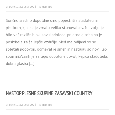
petek, 7. avgusta, 2026
domlipa
Sončno sredino dopoldne smo popestrili s sladolednim
piknikom, kjer se je zbralo veliko stanovalcev. Na voljo je
bilo več različnih okusov sladoleda, prijetna glasba pa je
poskrbela za še lepše vzdušje. Med melodijami so se
spletali pogovori, odmeval je smeh in nastajali so novi, lepi
spomini.Včasih je za lepo dopoldne dovolj kepica sladoleda,
dobra glasba […]
NASTOP PLESNE SKUPINE ZASAVSKI COUNTRY
petek, 7. avgusta, 2026
domlipa