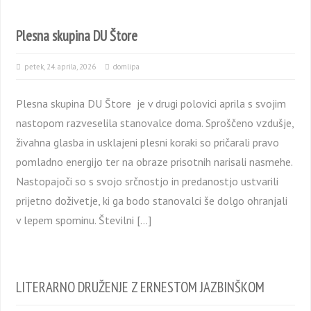
Plesna skupina DU Štore
petek, 24. aprila, 2026
domlipa
Plesna skupina DU Štore je v drugi polovici aprila s svojim
nastopom razveselila stanovalce doma. Sproščeno vzdušje,
živahna glasba in usklajeni plesni koraki so pričarali pravo
pomladno energijo ter na obraze prisotnih narisali nasmehe.
Nastopajoči so s svojo srčnostjo in predanostjo ustvarili
prijetno doživetje, ki ga bodo stanovalci še dolgo ohranjali
v lepem spominu. Številni […]
LITERARNO DRUŽENJE Z ERNESTOM JAZBINŠKOM