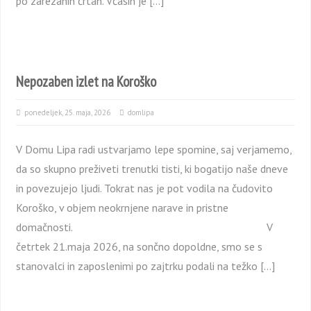
po zarezanih črtah. Včasih je […]
Nepozaben izlet na Koroško
ponedeljek, 25. maja, 2026
domlipa
V Domu Lipa radi ustvarjamo lepe spomine, saj verjamemo,
da so skupno preživeti trenutki tisti, ki bogatijo naše dneve
in povezujejo ljudi. Tokrat nas je pot vodila na čudovito
Koroško, v objem neokrnjene narave in pristne
domačnosti. V
četrtek 21.maja 2026, na sončno dopoldne, smo se s
stanovalci in zaposlenimi po zajtrku podali na težko […]