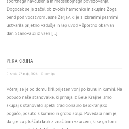
športnega navdušenja in medsebojnega povezovanja.
Dogodek se je začel ob zvokih harmonike in skupine Žoga
bend pod vodstvom Jasne Žerjav, ki je z izbranimi pesmimi
ustvarila prijetno vzdušje in lep uvod v športno obarvan
dan. Stanovalci iz vseh […]
PEKA KRUHA
sreda, 27. maja, 2026
domlipa
Včeraj se je po domu širil prijeten vonj po kruhu in kumini. Na
pobudo naše stanovalke, ki prihaja iz Bele Krajine, smo
skupaj s stanovalci spekli tradicionalno belokranjsko
pogačo, posuto s kumino in grobo soljo. Povedala nam je,
da gre za ploščati kruh z značilnim vzorcem, ki se ga lomi