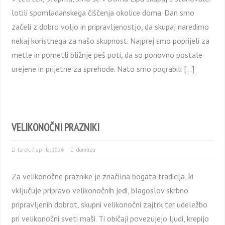
lotili spomladanskega čiščenja okolice doma. Dan smo
začeli z dobro voljo in pripravljenostjo, da skupaj naredimo
nekaj koristnega za našo skupnost. Najprej smo poprijeli za
metle in pometli bližnje peš poti, da so ponovno postale
urejene in prijetne za sprehode. Nato smo pograbili […]
VELIKONOČNI PRAZNIKI
torek, 7. aprila, 2026
domlipa
Za velikonočne praznike je značilna bogata tradicija, ki
vključuje pripravo velikonočnih jedi, blagoslov skrbno
pripravljenih dobrot, skupni velikonočni zajtrk ter udeležbo
pri velikonočni sveti maši. Ti običaji povezujejo ljudi, krepijo