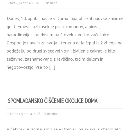
torek, 14. aprila, 2026
domlipa
Danes, 10. aprila, nas je v Domu Lipa obiskal nadvse zanimiv
gost. Ernest Jazbinšek je pisec romanov, alpinist,
paraolimpijec, predvsem pa človek z veliko začetnico.
Gospod je navdih za svoja literarna dela črpal iz življenja na
podeželju po drugi svetovni vojni; življenje takrat je bilo
težavno, zaznamovano z revščino, trdim delom in
negotovostjo. Vse to […]
SPOMLADANSKO ČIŠČENJE OKOLICE DOMA
četrtek, 9. aprila, 2026
domlipa
V četrtek, 9. aprila, smo se v Domu Lipa skupaj s stanovalci