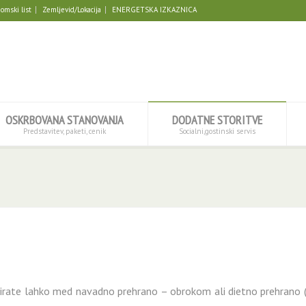
omski list
Zemljevid/Lokacija
ENERGETSKA IZKAZNICA
OSKRBOVANA STANOVANJA
DODATNE STORITVE
Predstavitev, paketi, cenik
Socialni,gostinski servis
birate lahko med navadno prehrano – obrokom ali dietno prehrano (sl