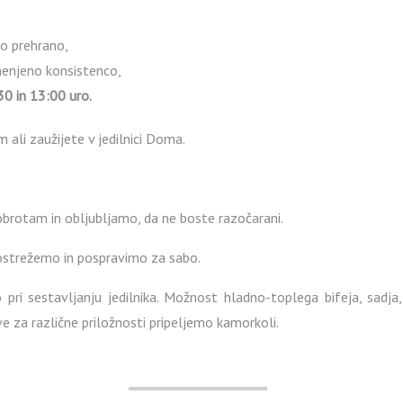
no prehrano,
menjeno konsistenco,
0 in 13:00 uro.
 ali zaužijete v jedilnici Doma.
obrotam in obljubljamo, da ne boste razočarani.
postrežemo in pospravimo za sabo.
pri sestavljanju jedilnika. Možnost hladno-toplega bifeja, sadja,
e za različne priložnosti pripeljemo kamorkoli.