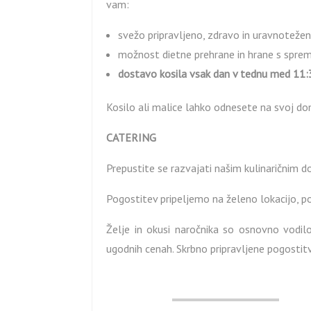
vam:
svežo pripravljeno, zdravo in uravnoteže
možnost dietne prehrane in hrane s spre
dostavo kosila vsak dan v tednu med 11:3
Kosilo ali malice lahko odnesete na svoj dom
CATERING
Prepustite se razvajati našim kulinaričnim d
Pogostitev pripeljemo na želeno lokacijo, 
Želje in okusi naročnika so osnovno vodilo 
ugodnih cenah. Skrbno pripravljene pogostitv