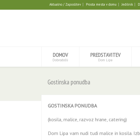
Aktualno / Zaposlitev
Prosta mesta v domu
Jedilnik
D
DOMOV
PREDSTAVITEV
Dobrodošli
Dom Lipa
Gostinska ponudba
GOSTINSKA PONUDBA
(kosila, malice, razvoz hrane, catering)
Dom Lipa vam nudi tudi malice in kosila. Iz