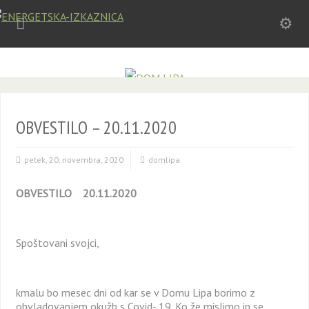
OBVESTILO – 20.11.2020
petek, 20. novembra, 2020
domlipa
OBVESTILO 20.11.2020
Spoštovani svojci,
kmalu bo mesec dni od kar se v Domu Lipa borimo z
obvladovanjem okužb s Covid- 19. Ko že mislimo in se