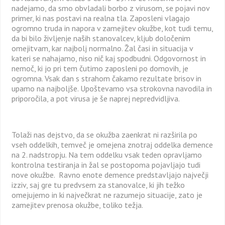
nadejamo, da smo obvladali borbo z virusom, se pojavi nov
primer, ki nas postavi na realna tla. Zaposleni vlagajo
ogromno truda in napora v zamejitev okužbe, kot tudi temu,
da bi bilo življenje naših stanovalcev, kljub določenim
omejitvam, kar najbolj normalno. Žal časi in situacija v
kateri se nahajamo, niso nič kaj spodbudni. Odgovornost in
nemoč, ki jo pri tem čutimo zaposleni po domovih, je
ogromna. Vsak dan s strahom čakamo rezultate brisov in
upamo na najboljše. Upoštevamo vsa strokovna navodila in
priporočila, a pot virusa je še naprej nepredvidljiva.
Tolaži nas dejstvo, da se okužba zaenkrat ni razširila po
vseh oddelkih, temveč je omejena znotraj oddelka demence
na 2. nadstropju. Na tem oddelku vsak teden opravljamo
kontrolna testiranja in žal se postopoma pojavljajo tudi
nove okužbe. Ravno enote demence predstavljajo največji
izziv, saj gre tu predvsem za stanovalce, ki jih težko
omejujemo in ki največkrat ne razumejo situacije, zato je
zamejitev prenosa okužbe, toliko težja.