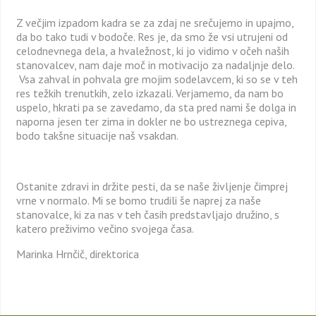
Z večjim izpadom kadra se za zdaj ne srečujemo in upajmo,
da bo tako tudi v bodoče. Res je, da smo že vsi utrujeni od
celodnevnega dela, a hvaležnost, ki jo vidimo v očeh naših
stanovalcev, nam daje moč in motivacijo za nadaljnje delo.
Vsa zahval in pohvala gre mojim sodelavcem, ki so se v teh
res težkih trenutkih, zelo izkazali. Verjamemo, da nam bo
uspelo, hkrati pa se zavedamo, da sta pred nami še dolga in
naporna jesen ter zima in dokler ne bo ustreznega cepiva,
bodo takšne situacije naš vsakdan.
Ostanite zdravi in držite pesti, da se naše življenje čimprej
vrne v normalo. Mi se bomo trudili še naprej za naše
stanovalce, ki za nas v teh časih predstavljajo družino, s
katero preživimo večino svojega časa.
Marinka Hrnčič, direktorica