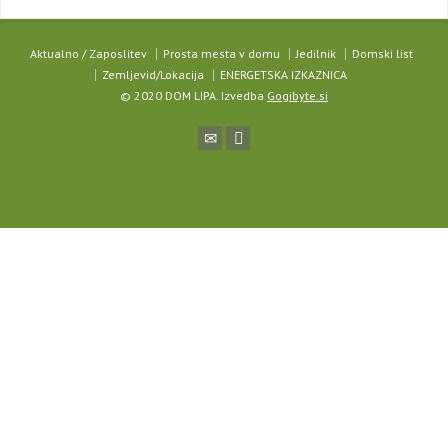
Aktualno / Zaposlitev
Prosta mesta v domu
Jedilnik
Domski list
Zemljevid/Lokacija
ENERGETSKA IZKAZNICA
© 2020 DOM LIPA. Izvedba
Gogibyte.si